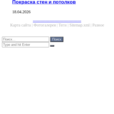
Покраска стен и потолков
18.04.2026
Facebook
Twitter
WhatsApp
Telegram
--------------------------------------
Карта сайта |
Фотогалерея |
Теги |
Sitemap.xml |
Разное
Close
Найти:
Close
Search
for