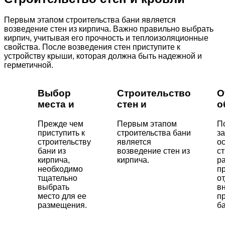
Первым этапом строительства бани является
возведение стен из кирпича. Важно правильно выбрать
кирпич, учитывая его прочность и теплоизоляционные
свойства. После возведения стен приступите к
устройству крыши, которая должна быть надежной и
герметичной.
Выбор
Строительство
О
места и
стен и
о
Прежде чем
Первым этапом
П
приступить к
строительства бани
з
строительству
является
о
бани из
возведение стен из
с
кирпича,
кирпича.
р
необходимо
пр
тщательно
о
выбрать
в
место для ее
п
размещения.
ба