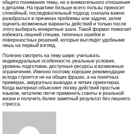
общего понимания темы, но и внимательного отношения
к деталям. На практике больше всего пользы приносит
спокойный, последовательный подход: сначала важно
разобраться в причинах проблемы или задачи, затем
оценить возможные варианты действий и только после
этого выбирать конкретные шаги. Такой формат помогает
избежать лишней спешки, типичных ошибок и
поверхностных решений, которые выглядят удобными
лишь на первый взгляд.
Полезно смотреть на тему шире: учитывать
индивидуальные особенности, реальные условия,
уровень подготовки, доступные ресурсы и возможные
ограничения. Именно поэтому хорошие рекомендации
всегда строятся не на общих фразах, а на понятных
примерах, аккуратных выводах и четких ориентирах.
Когда материал объясняет логику действий простым
языком, читателю легче применить советы в реальной
жизни и получить более заметный результат без лишнего
стресса.
Facebook
Twitter
LinkedIn
Tumblr
Pinterest
Reddit
VKontakte
Odnoklassniki
Skype
WhatsApp
Telegram
Viber
Share
Print
via
Email