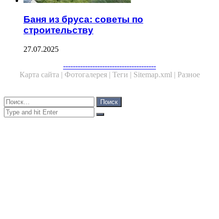
Баня из бруса: советы по
строительству
27.07.2025
Facebook
Twitter
WhatsApp
Telegram
--------------------------------------
Карта сайта |
Фотогалерея |
Теги |
Sitemap.xml |
Разное
Close
Найти:
Close
Search
for