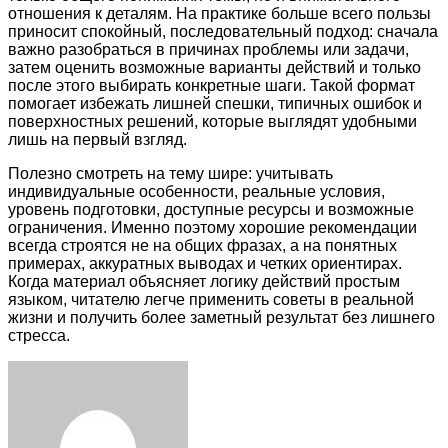
отношения к деталям. На практике больше всего пользы
приносит спокойный, последовательный подход: сначала
важно разобраться в причинах проблемы или задачи,
затем оценить возможные варианты действий и только
после этого выбирать конкретные шаги. Такой формат
помогает избежать лишней спешки, типичных ошибок и
поверхностных решений, которые выглядят удобными
лишь на первый взгляд.
Полезно смотреть на тему шире: учитывать
индивидуальные особенности, реальные условия,
уровень подготовки, доступные ресурсы и возможные
ограничения. Именно поэтому хорошие рекомендации
всегда строятся не на общих фразах, а на понятных
примерах, аккуратных выводах и четких ориентирах.
Когда материал объясняет логику действий простым
языком, читателю легче применить советы в реальной
жизни и получить более заметный результат без лишнего
стресса.
Facebook
Twitter
LinkedIn
Tumblr
Pinterest
Reddit
VKontakte
Odnoklassniki
Skype
WhatsApp
Telegram
Viber
Share
Print
via
Email