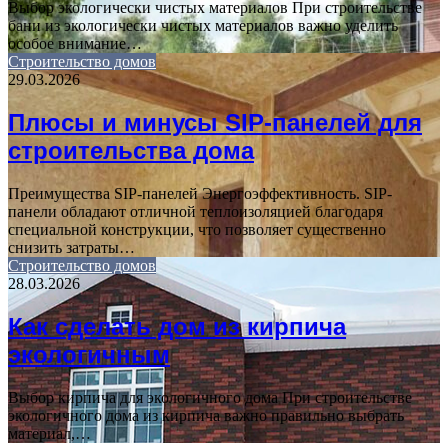
Выбор экологически чистых материалов При строительстве
бани из экологически чистых материалов важно уделить
особое внимание…
Строительство домов
29.03.2026
Плюсы и минусы SIP-панелей для
строительства дома
Преимущества SIP-панелей Энергоэффективность. SIP-
панели обладают отличной теплоизоляцией благодаря
специальной конструкции, что позволяет существенно
снизить затраты…
Строительство домов
28.03.2026
Как сделать дом из кирпича
экологичным
Выбор кирпича для экологичного дома При строительстве
экологичного дома из кирпича важно правильно выбрать
материал,…