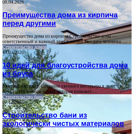
08.04.2026
Преимущества дома из кирпича
перед другими
Преимущества дома из кирпича Строительство дома —
ответственный и важный этап в жизни каждого человека.…
Строительство домов
13.03.2026
10 идей для благоустройства дома
из бруса
Уютный интерьер Создание уютного интерьера в доме из
бруса – это важная задача, которая поможет…
Строительство бань
07.12.2025
Строительство бани из
экологически чистых материалов