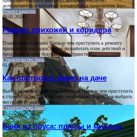
правильно выбрать материал, который обеспечит
долговечность и красивый внешний вид сооружения. Брус…
Ремонт квартир
26.01.2026
Ремонт прихожей и коридора
Планировка и дизайн Прежде чем приступить к ремонту
прихожей и коридора, важно разработать план действий и
продумать дизайн будущего пространства.…
Строительство бань
01.08.2025
Как построить баню на даче
Выбор места и подготовка площадки Прежде чем приступить
к строительству бани на даче, необходимо тщательно выбрать
место для ее размещения.…
Строительство бань
21.12.2025
Баня из бруса: плюсы и минусы