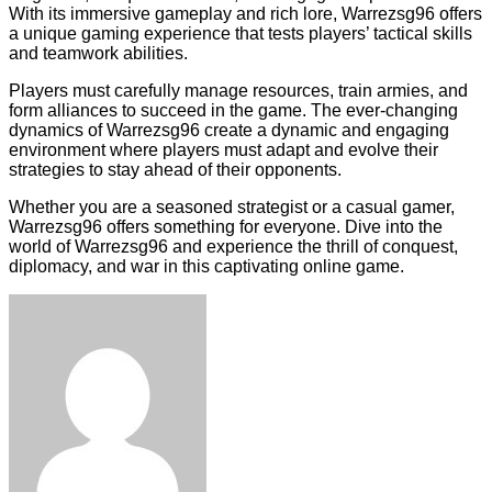
With its immersive gameplay and rich lore, Warrezsg96 offers
a unique gaming experience that tests players’ tactical skills
and teamwork abilities.
Players must carefully manage resources, train armies, and
form alliances to succeed in the game. The ever-changing
dynamics of Warrezsg96 create a dynamic and engaging
environment where players must adapt and evolve their
strategies to stay ahead of their opponents.
Whether you are a seasoned strategist or a casual gamer,
Warrezsg96 offers something for everyone. Dive into the
world of Warrezsg96 and experience the thrill of conquest,
diplomacy, and war in this captivating online game.
Facebook
Twitter
LinkedIn
Tumblr
Pinterest
Reddit
VKontakte
Odnoklassniki
Skype
WhatsApp
Telegram
Viber
Share
Print
via
Email