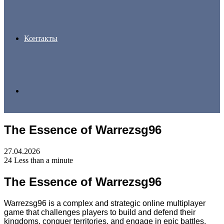
Контакты
Search
The Essence of Warrezsg96
for
27.04.2026
24
Less than a minute
The Essence of Warrezsg96
Warrezsg96 is a complex and strategic online multiplayer
game that challenges players to build and defend their
kingdoms, conquer territories, and engage in epic battles.