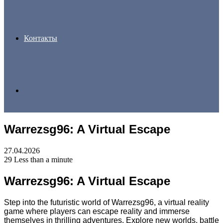
Контакты
Search
Warrezsg96: A Virtual Escape
for
27.04.2026
29
Less than a minute
Warrezsg96: A Virtual Escape
Step into the futuristic world of Warrezsg96, a virtual reality
game where players can escape reality and immerse
themselves in thrilling adventures. Explore new worlds, battle