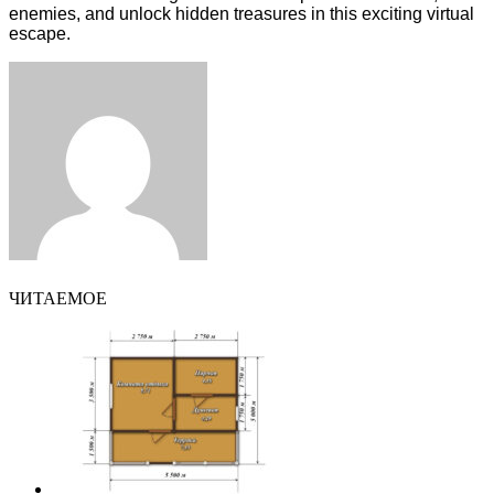
enemies, and unlock hidden treasures in this exciting virtual
escape.
Facebook
Twitter
LinkedIn
Tumblr
Pinterest
Reddit
VKontakte
Odnoklassniki
Skype
WhatsApp
Telegram
Viber
Share
Print
via
Email
ЧИТАЕМОЕ