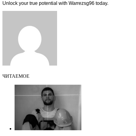
Unlock your true potential with Warrezsg96 today.
Facebook
Twitter
LinkedIn
Tumblr
Pinterest
Reddit
VKontakte
Odnoklassniki
Skype
WhatsApp
Telegram
Viber
Share
Print
via
Email
ЧИТАЕМОЕ