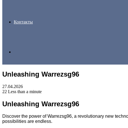
Контакты
Search
Unleashing Warrezsg96
for
27.04.2026
22
Less than a minute
Unleashing Warrezsg96
Discover the power of Warrezsg96, a revolutionary new technolo
possibilities are endless.